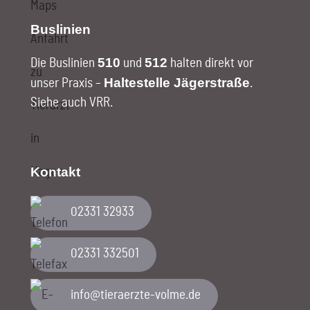
Buslinien
510
512
Die Buslinien
und
halten direkt vor
Haltestelle Jägerstraße
unser Praxis –
.
Siehe auch VRR
.
Kontakt
02331 32933
02331 332501
ed.emlov-etzreareit@ofni