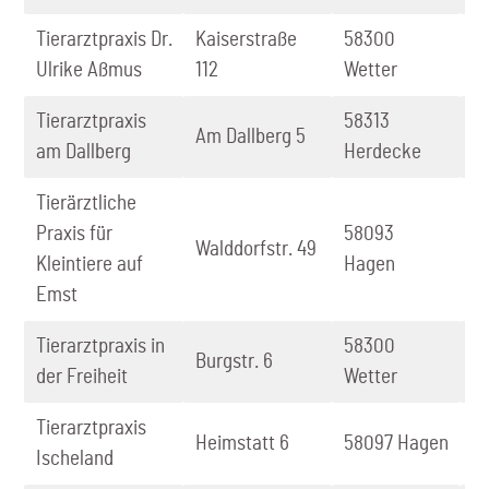
Tierarztpraxis Dr.
Kaiserstraße
58300
0
Ulrike Aßmus
112
Wetter
9
Tierarztpraxis
58313
0
Am Dallberg 5
am Dallberg
Herdecke
8
Tierärztliche
Praxis für
58093
0
Walddorfstr. 49
Kleintiere auf
Hagen
5
Emst
Tierarztpraxis in
58300
0
Burgstr. 6
der Freiheit
Wetter
8
Tierarztpraxis
0
Heimstatt 6
58097 Hagen
Ischeland
8