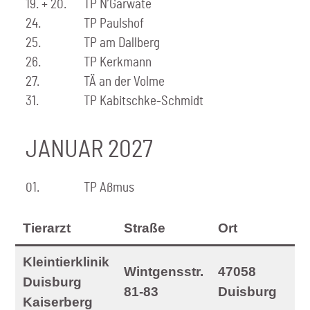
19. + 20.
TP N’Garwate
24.
TP Paulshof
25.
TP am Dallberg
26.
TP Kerkmann
27.
TÄ an der Volme
31.
TP Kabitschke-Schmidt
JANUAR 2027
01.
TP Aßmus
Tierarzt
Straße
Ort
T
Kleintierklinik
Wintgensstr.
47058
0
Duisburg
81-83
Duisburg
3
Kaiserberg