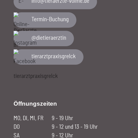
ed.emlov-etzreareit@ofni
Termin-Buchung
@dietieraerztin
tierarztpraxisgrelck
Öffnungszeiten
MO, DI, MI, FR
9 - 19 Uhr
DO
9 - 12 und 13 - 19 Uhr
SA
9 - 12 Uhr