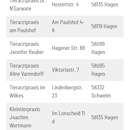
Tierarztpraxis Dr.
0
Hestertstr. 4
58135 Hagen
N’Garwate
41
Tierarztpraxis
Am Paulshof 4-
0
58119 Hagen
am Paulshof
8
9
Tierarztpraxis
58099
0
Hagener Str. 66
Jennifer Reuber
Hagen
9
Tierarztpraxis
58095
0
Viktoriastr. 7
Aline Varendorff
Hagen
2
Tierarztpraxis im
Lindenbergstr.
58332
0
Wilkes
23
Schwelm
4
Kleintierpraxis
Im Lonscheid 11
0
Joachim
58135 Hagen
d
4
Wortmann