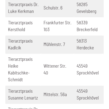
Tierarztpraxis Dr.
58285
0
Schulstr. 6
Luke Kerkman
Gevelsberg
3
Tierarztpraxis
Frankfurter Str.
58339
0
Kersthold
103
Breckerfeld
4
Tierarztpraxis
58313
0
Mühlenstr. 7
Kadlcik
Herdecke
17
Tierarztpraxis
Heike
Wittener Str.
45549
0
Kabitschke-
40
Sprockhövel
6
Schmidt
Tierarztpraxis
45549
0
Mittelstr. 56a
Susanne Lenartz
Sprockhövel
9