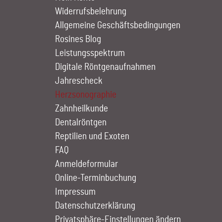
Widerrufsbelehrung
Allgemeine Geschäftsbedingungen
Rosines Blog
Leistungs­spektrum
Digitale Röntgen­aufnahmen
Jahrescheck
Herz­sono­graphie
Zahn­heilkunde
Dentalröntgen
Reptilien und Exoten
FAQ
Anmelde­formular
Online-Terminbuchung
Impressum
Datenschutzerklärung
Privatsphäre-Einstellungen ändern