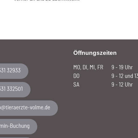
Öffnungszeiten
MO, DI, MI, FR
9 - 19 Uhr
331 32933
DO
9 - 12 und 1
SA
9 - 12 Uhr
331 332501
emlov-etzreareit@ofni
rmin-Buchung