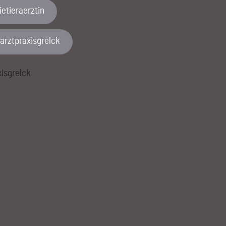
etieraerztin
rarztpraxisgrelck