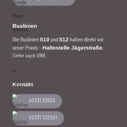
Buslinien
510
512
Die Buslinien
und
halten direkt vor
Haltestelle Jägerstraße
unser Praxis –
.
Siehe auch VRR
.
Kontakt
02331 32933
02331 332501