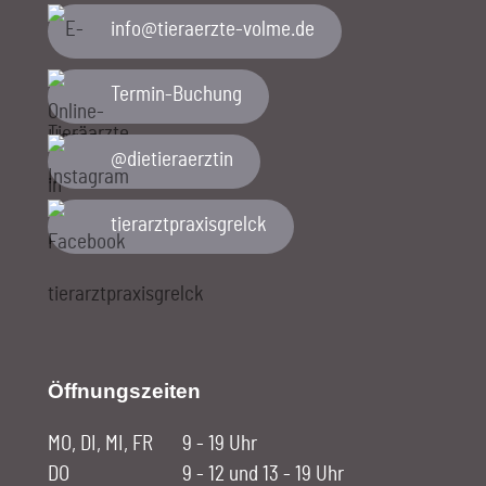
ed.emlov-etzreareit@ofni
Termin-Buchung
@dietieraerztin
tierarztpraxisgrelck
Öffnungszeiten
MO, DI, MI, FR
9 - 19 Uhr
DO
9 - 12 und 13 - 19 Uhr