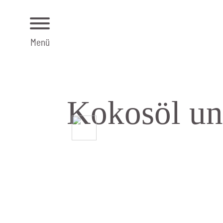
Menü
Kokos­öl un