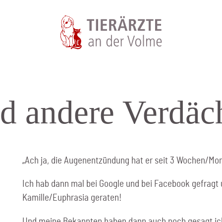
d andere Ver­däc
„Ach ja, die Augenentzündung hat er seit 3 Wochen/Mo
Ich hab dann mal bei Google und bei Facebook gefragt 
Kamille/Euphrasia geraten!
Und meine Bekannten haben dann auch noch gesagt ich 