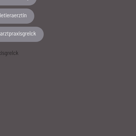
etieraerztin
rarztpraxisgrelck