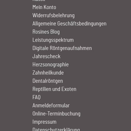
Mein Konto
Widerrufsbelehrung
Allgemeine Geschäftsbedingungen
Rosines Blog
Leistungs­spektrum
Digitale Röntgen­aufnahmen
Jahrescheck
Herz­sono­graphie
Zahn­heilkunde
Dentalröntgen
Reptilien und Exoten
FAQ
Anmelde­formular
Online-Terminbuchung
Impressum
Datenschutzerklärung