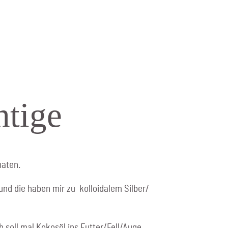
htige
naten.
und die haben mir zu kolloidalem Silber/
soll mal Kokosöl ins Futter/Fell/Auge