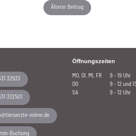
Älterer Beitrag
Öffnungszeiten
MO, DI, MI, FR
9 - 19 Uhr
331 32933
DO
9 - 12 und 1
SA
9 - 12 Uhr
331 332501
emlov-etzreareit@ofni
rmin-Buchung