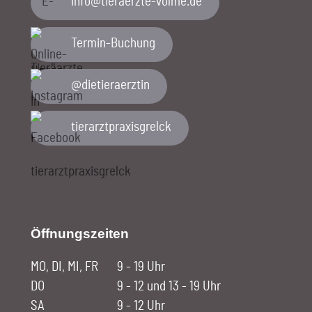
ed.emlov-etzreareit@ofni
Termin-Buchung
@dietieraerztin
tierarztpraxisgrelck
Öffnungszeiten
MO, DI, MI, FR
9 - 19 Uhr
DO
9 - 12 und 13 - 19 Uhr
SA
9 - 12 Uhr