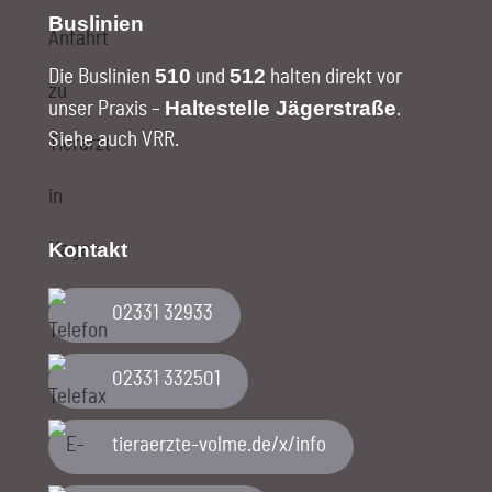
Buslinien
510
512
Die Buslinien
und
halten direkt vor
Haltestelle Jägerstraße
unser Praxis –
.
Siehe auch VRR
.
Kontakt
02331 32933
02331 332501
ofni/x/ed.emlov-etzreareit