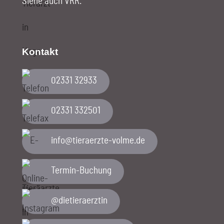
Siehe auch VRR
.
Kontakt
02331 32933
02331 332501
ed.emlov-etzreareit@ofni
Termin-Buchung
@dietieraerztin