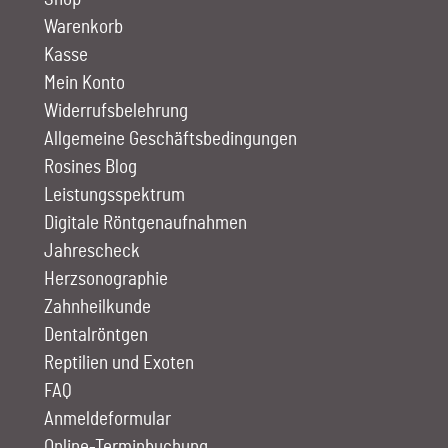
Warenkorb
Kasse
Mein Konto
Widerrufsbelehrung
Allgemeine Geschäftsbedingungen
Rosines Blog
Leistungs­spektrum
Digitale Röntgen­aufnahmen
Jahrescheck
Herz­sono­graphie
Zahn­heilkunde
Dentalröntgen
Reptilien und Exoten
FAQ
Anmelde­formular
Online-Terminbuchung