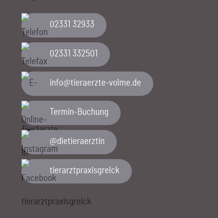
02331 32933
02331 332501
ed.emlov-etzreareit@ofni
Termin-Buchung
@dietieraerztin
tierarztpraxisgrelck