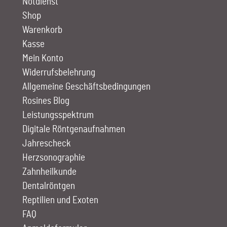
Notdienst
Shop
Warenkorb
Kasse
Mein Konto
Widerrufsbelehrung
Allgemeine Geschäftsbedingungen
Rosines Blog
Leistungs­spektrum
Digitale Röntgen­aufnahmen
Jahrescheck
Herz­sono­graphie
Zahn­heilkunde
Dentalröntgen
Reptilien und Exoten
FAQ