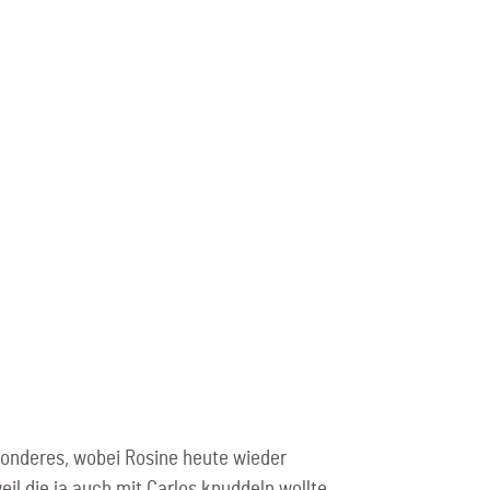
sonderes, wobei Rosine heute wieder
il die ja auch mit Carlos knuddeln wollte.