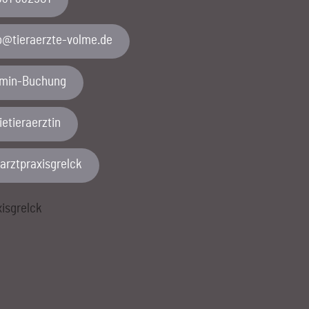
emlov-etzreareit@ofni
rmin-Buchung
etieraerztin
rarztpraxisgrelck