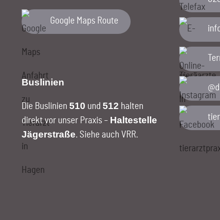
Google Maps Route
ed.
Te
Buslinien
@di
510
512
Die Buslinien
und
halten
tie
Haltestelle
direkt vor unser Praxis –
Jägerstraße
.
Siehe auch VRR
.