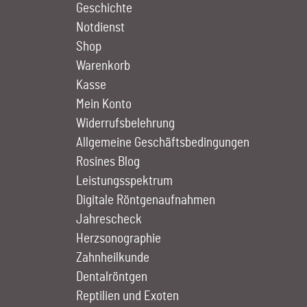
Geschichte
Notdienst
Shop
Warenkorb
Kasse
Mein Konto
Widerrufsbelehrung
Allgemeine Geschäftsbedingungen
Rosines Blog
Leistungs­spektrum
Digitale Röntgen­aufnahmen
Jahrescheck
Herz­sono­graphie
Zahn­heilkunde
Dentalröntgen
Reptilien und Exoten