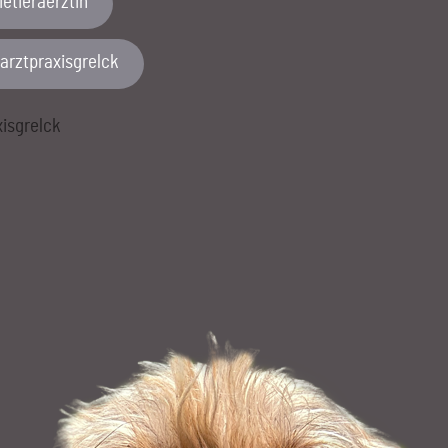
etieraerztin
rarztpraxisgrelck