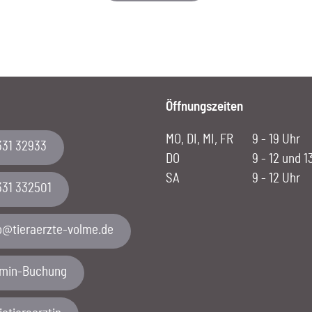
Öffnungszeiten
MO, DI, MI, FR
9 - 19 Uhr
331 32933
DO
9 - 12 und 1
SA
9 - 12 Uhr
331 332501
emlov-etzreareit@ofni
rmin-Buchung