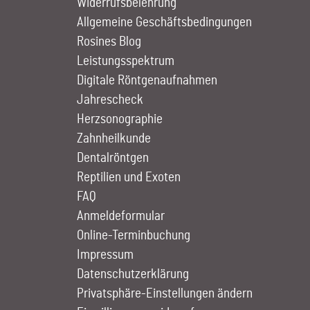
Widerrufsbelehrung
Allgemeine Geschäftsbedingungen
Rosines Blog
Leistungs­spektrum
Digitale Röntgen­aufnahmen
Jahrescheck
Herz­sono­graphie
Zahn­heilkunde
Dentalröntgen
Reptilien und Exoten
FAQ
Anmelde­formular
Online-Terminbuchung
Impressum
Datenschutzerklärung
Privatsphäre-Einstellungen ändern